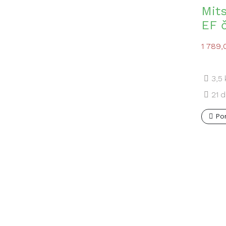
Mit
EF 
1 789
3,5
21
d
Po