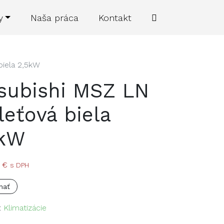
y
Naša práca
Kontakt
biela 2,5kW
subishi MSZ LN
leťová biela
5kW
0
€
s DPH
nať
:
Klimatizácie