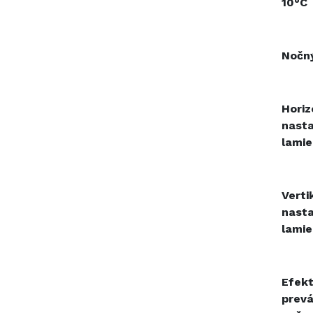
10°C
Nočný
Horiz
nasta
lamie
Verti
nasta
lamie
Efekt
prev