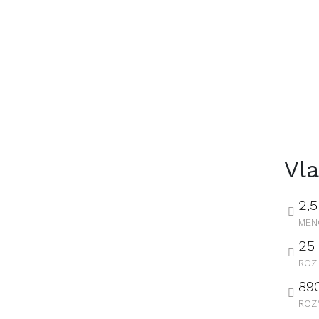
Vla
2,5
MEN
25
ROZ
89
ROZ