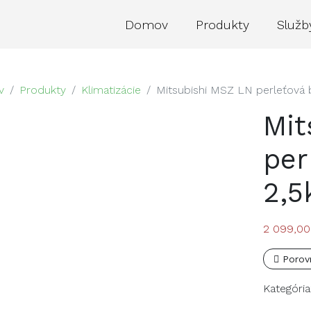
Domov
Produkty
Služb
v
Produkty
Klimatizácie
Mitsubishi MSZ LN perleťová 
Mit
per
2,
2 099,0
Porov
Kategória