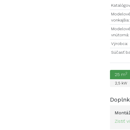
Katalógov
Modelové
vonkajšia:
Modelové
vnútorná:
Výrobca:
Súčasť ba
2
25
m
2,5
kW
Doplnk
Montá
Zistiť v