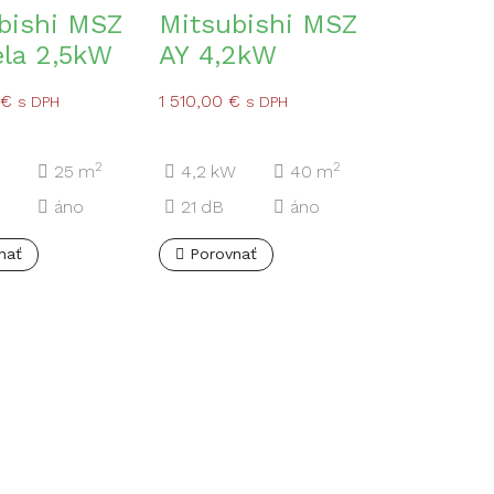
bishi MSZ
Mitsubishi MSZ
ela 2,5kW
AY 4,2kW
€
1 510,00
€
s DPH
s DPH
2
2
25
m
4,2
kW
40
m
áno
21
dB
áno
nať
Porovnať