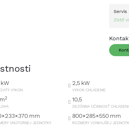
Servis
Zistiť v
Kontak
Kont
stnosti
kW
2,5
kW
OVITÝ VÝKON
VÝKON CHLADENIE
2
m
10,5
LOHA
SEZÓNNA ÚČINNOSŤ CHLADENI
0×233×370
mm
800×285×550
mm
MERY VNÚTORNEJ JEDNOTKY
ROZMERY VONKAJŠEJ JEDNOTK