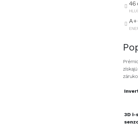
46
HLU
A+
ENE
Po
Prémio
získaj
záruko
Inver
3D i-
senz