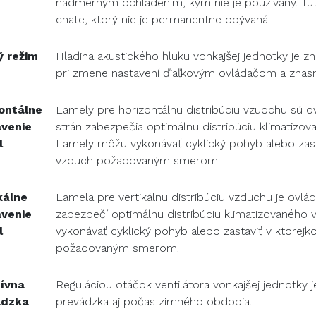
nadmerným ochladením, kým nie je používaný. Túto
chate, ktorý nie je permanentne obývaná.
 režim
Hladina akustického hluku vonkajšej jednotky je 
pri zmene nastavení ďiaľkovým ovládačom a zhasn
ontálne
Lamely pre horizontálnu distribúciu vzudchu sú 
venie
strán zabezpečia optimálnu distribúciu klimatizov
l
Lamely môžu vykonávať cyklický pohyb alebo zasta
vzduch požadovaným smerom.
kálne
Lamela pre vertikálnu distribúciu vzduchu je ovlá
venie
zabezpečí optimálnu distribúciu klimatizovaného
l
vykonávať cyklický pohyb alebo zastaviť v ktorej
požadovaným smerom.
ívna
Reguláciou otáčok ventilátora vonkajšej jednotky 
ádzka
prevádzka aj počas zimného obdobia.