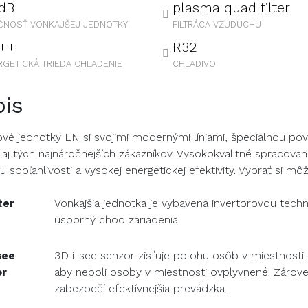
dB
plasma quad filter
ČNOSŤ VONKAJŠEJ JEDNOTKY
FILTRÁCA VZUDUCHU
++
R32
RGETICKÁ TRIEDA CHLADENIE
CHLADIVO
pis
vé jednotky LN si svojimi modernými líniami, špeciálnou p
ú aj tých najnáročnejších zákazníkov. Vysokokvalitné spracova
u spoľahlivosti a vysokej energetickej efektivity. Vybrať si m
ter
Vonkajšia jednotka je vybavená invertorovou tech
úsporný chod zariadenia.
see
3D i-see senzor zisťuje polohu osôb v miestnosti
or
aby neboli osoby v miestnosti ovplyvnené. Zárov
zabezpečí efektívnejšia prevádzka.