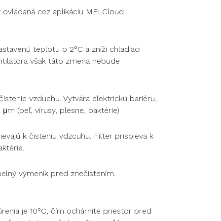
 ovládaná cez aplikáciu MELCloud
astavenú teplotu o 2°C a zníži chladiaci
tilátora však táto zmena nebude
istenie vzduchu. Vytvára elektrickú bariéru,
μm (peľ, vírusy, plesne, baktérie)
ievajú k čisteniu vdzcuhu. Filter prispieva k
ktérie.
pelný výmeník pred znečistením.
úrenia je 10°C, čím ochárnite priestor pred