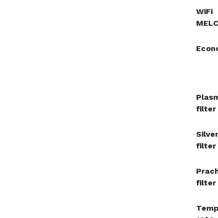
WiFi
MELC
Econ
Plas
filter
Silve
filter
Prac
filter
Temp