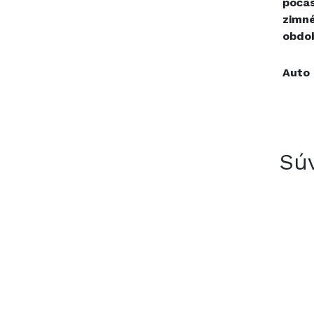
poča
zimn
obdo
Auto 
Súv