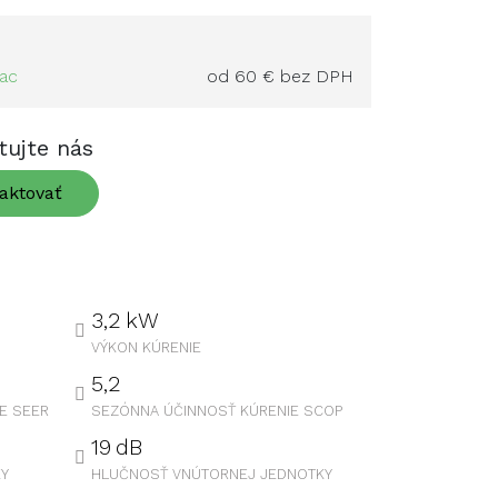
iac
od 60 € bez DPH
tujte nás
aktovať
3,2
kW
VÝKON KÚRENIE
5,2
E SEER
SEZÓNNA ÚČINNOSŤ KÚRENIE SCOP
19
dB
Y
HLUČNOSŤ VNÚTORNEJ JEDNOTKY