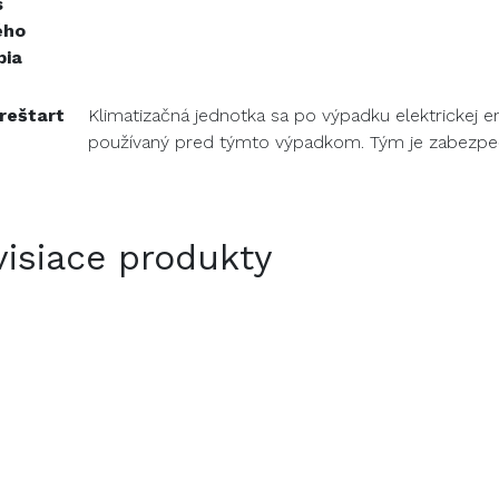
s
ého
bia
reštart
Klimatizačná jednotka sa po výpadku elektrickej e
používaný pred týmto výpadkom. Tým je zabezpeče
isiace produkty