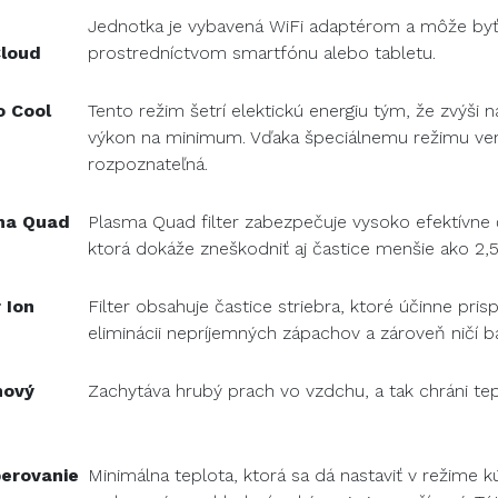
Jednotka je vybavená WiFi adaptérom a môže byť
loud
prostredníctvom smartfónu alebo tabletu.
o Cool
Tento režim šetrí elektickú energiu tým, že zvýši n
výkon na minimum. Vďaka špeciálnemu režimu ven
rozpoznateľná.
ma Quad
Plasma Quad filter zabezpečuje vysoko efektívne č
ktorá dokáže zneškodniť aj častice menšie ako 2,5 
r Ion
Filter obsahuje častice striebra, ktoré účinne prisp
eliminácii nepríjemných zápachov a zároveň ničí ba
hový
Zachytáva hrubý prach vo vzdchu, a tak chráni te
erovanie
Minimálna teplota, ktorá sa dá nastaviť v režime k