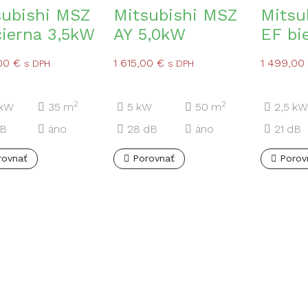
subishi MSZ
Mitsubishi MSZ
Mitsu
čierna 3,5kW
AY 5,0kW
EF bi
,00
€
1 615,00
€
1 499,00
s DPH
s DPH
2
2
kW
35
m
5
kW
50
m
2,5
kW
B
áno
28
dB
áno
21
dB
rovnať
Porovnať
Porov