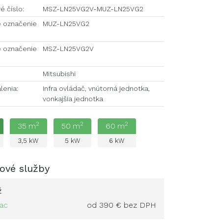
é číslo:
MSZ-LN25VG2V-MUZ-LN25VG2
 označenie
MUZ-LN25VG2
 označenie
MSZ-LN25VG2V
Mitsubishi
lenia:
Infra ovládač, vnútorná jednotka,
vonkajšia jednotka
2
2
2
35
m
50
m
60
m
3,5
kW
5
kW
6
kW
ové služby
ž
iac
od 390 € bez DPH