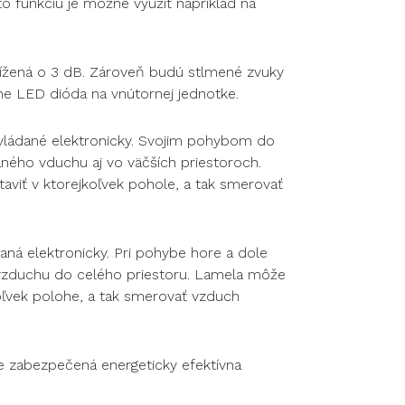
 funkciu je možné využiť napríklad na
znížená o 3 dB. Zároveň budú stlmené zvuky
e LED dióda na vnútornej jednotke.
ovládané elektronicky. Svojim pohybom do
aného vduchu aj vo väčších priestoroch.
viť v ktorejkoľvek pohole, a tak smerovať
daná elektronicky. Pri pohybe hore a dole
 vzduchu do celého priestoru. Lamela môže
koľvek polohe, a tak smerovať vzduch
je zabezpečená energeticky efektívna