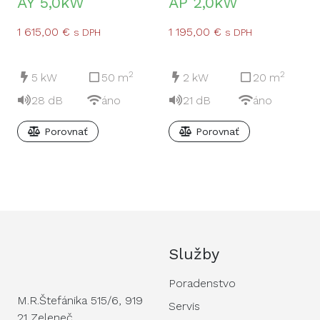
AY 5,0kW
AP 2,0kW
1 615,00
€
1 195,00
€
s DPH
s DPH
2
2
5
kW
50
m
2
kW
20
m
28
dB
áno
21
dB
áno
Porovnať
Porovnať
Služby
Poradenstvo
M.R.Štefánika 515/6, 919
Servis
21 Zeleneč