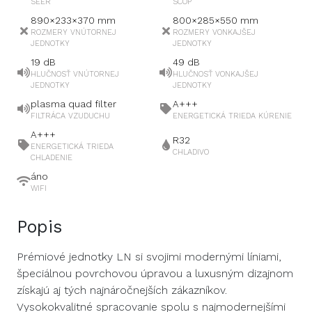
SEER
SCOP
890×233×370
mm
800×285×550
mm
ROZMERY VNÚTORNEJ
ROZMERY VONKAJŠEJ
JEDNOTKY
JEDNOTKY
19
dB
49
dB
HLUČNOSŤ VNÚTORNEJ
HLUČNOSŤ VONKAJŠEJ
JEDNOTKY
JEDNOTKY
plasma quad filter
A+++
FILTRÁCA VZUDUCHU
ENERGETICKÁ TRIEDA KÚRENIE
A+++
R32
ENERGETICKÁ TRIEDA
CHLADIVO
CHLADENIE
áno
WIFI
Popis
Prémiové jednotky LN si svojimi modernými líniami,
špeciálnou povrchovou úpravou a luxusným dizajnom
získajú aj tých najnáročnejších zákazníkov.
Vysokokvalitné spracovanie spolu s najmodernejšími