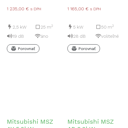
1 235,00
€
1 165,00
€
s DPH
s DPH
2
2
2,5
kW
25
m
5
kW
50
m
19
dB
áno
28
dB
voliteľné
Porovnať
Porovnať
Mitsubishi MSZ
Mitsubishi MSZ