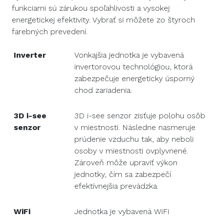
funkciami sú zárukou spoľahlivosti a vysokej
energetickej efektivity. Vybrať si môžete zo štyroch
farebných prevedení.
Inverter
Vonkajšia jednotka je vybavená
invertorovou technológiou, ktorá
zabezpečuje energeticky úsporný
chod zariadenia.
3D i-see
3D i-see senzor zisťuje polohu osôb
senzor
v miestnosti. Následne nasmeruje
prúdenie vzduchu tak, aby neboli
osoby v miestnosti ovplyvnené.
Zároveň môže upraviť výkon
jednotky, čím sa zabezpečí
efektívnejšia prevádzka.
WiFi
Jednotka je vybavená WiFi