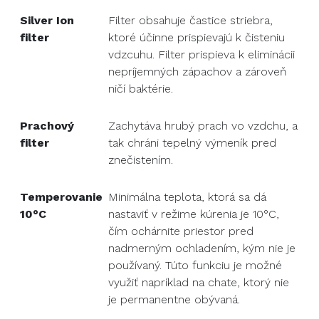
Silver Ion
Filter obsahuje častice striebra,
filter
ktoré účinne prispievajú k čisteniu
vdzcuhu. Filter prispieva k eliminácii
nepríjemných zápachov a zároveň
ničí baktérie.
Prachový
Zachytáva hrubý prach vo vzdchu, a
filter
tak chráni tepelný výmeník pred
znečistením.
Temperovanie
Minimálna teplota, ktorá sa dá
10°C
nastaviť v režime kúrenia je 10°C,
čím ochárnite priestor pred
nadmerným ochladením, kým nie je
používaný. Túto funkciu je možné
využiť napríklad na chate, ktorý nie
je permanentne obývaná.