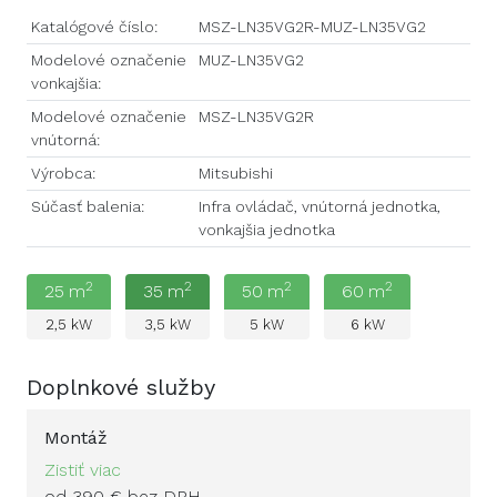
Katalógové číslo:
MSZ-LN35VG2R-MUZ-LN35VG2
Modelové označenie
MUZ-LN35VG2
vonkajšia:
Modelové označenie
MSZ-LN35VG2R
vnútorná:
Výrobca:
Mitsubishi
Súčasť balenia:
Infra ovládač, vnútorná jednotka,
vonkajšia jednotka
2
2
2
2
25
m
35
m
50
m
60
m
2,5
kW
3,5
kW
5
kW
6
kW
Doplnkové služby
Montáž
Zistiť viac
od 390 € bez DPH