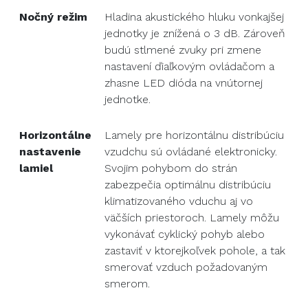
Nočný režim
Hladina akustického hluku vonkajšej
jednotky je znížená o 3 dB. Zároveň
budú stlmené zvuky pri zmene
nastavení ďiaľkovým ovládačom a
zhasne LED dióda na vnútornej
jednotke.
Horizontálne
Lamely pre horizontálnu distribúciu
nastavenie
vzudchu sú ovládané elektronicky.
lamiel
Svojim pohybom do strán
zabezpečia optimálnu distribúciu
klimatizovaného vduchu aj vo
väčších priestoroch. Lamely môžu
vykonávať cyklický pohyb alebo
zastaviť v ktorejkoľvek pohole, a tak
smerovať vzduch požadovaným
smerom.