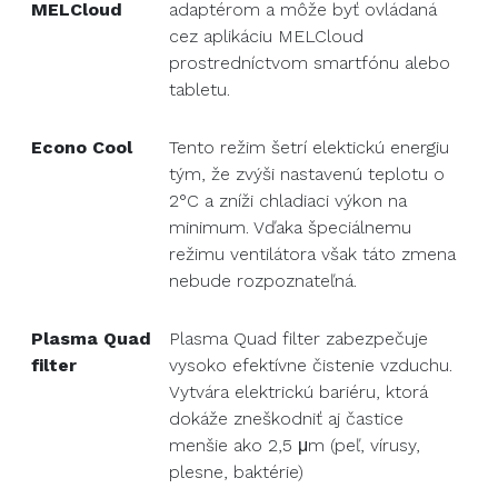
MELCloud
adaptérom a môže byť ovládaná
cez aplikáciu MELCloud
prostredníctvom smartfónu alebo
tabletu.
Econo Cool
Tento režim šetrí elektickú energiu
tým, že zvýši nastavenú teplotu o
2°C a zníži chladiaci výkon na
minimum. Vďaka špeciálnemu
režimu ventilátora však táto zmena
nebude rozpoznateľná.
Plasma Quad
Plasma Quad filter zabezpečuje
filter
vysoko efektívne čistenie vzduchu.
Vytvára elektrickú bariéru, ktorá
dokáže zneškodniť aj častice
menšie ako 2,5 μm (peľ, vírusy,
plesne, baktérie)