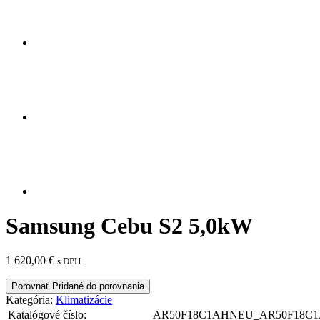
Samsung Cebu S2 5,0kW
1 620,00
€
s DPH
Porovnať
Pridané do porovnania
Kategória:
Klimatizácie
Katalógové číslo:
AR50F18C1AHNEU_AR50F18C