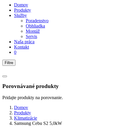
Domov
Produkty
Služby
Poradenstvo
Obhliadka
Montáž
Servis
Naša práca
Kontakt
0
Filtre
Porovnávané produkty
Pridajte produkty na porovnanie.
Domov
Produkty
Klimatizácie
Samsung Cebu S2 5,0kW