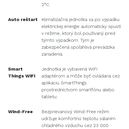
2°C.
Auto reštart
Klimatizačná jednotka sa po výpadku
elektrickej energie automaticky spustí
v režime, ktorý bol používaný pred
týmto výpadkom. Tým je
zabezpečená spoľahlivá prevádzka
zariadenia.
Smart
Jednotka je vybavená WiFi
Things WiFi
adaptérom a môže byť ovládaná cez
aplikáciu SmartThings
prostredníctvom smartfónu alebo
tabletu.
Wind-Free
Bezprievanový Wind-Free režim
udržuje komfortnú teplotu sálaním
chladného vzduchu cez 23 000