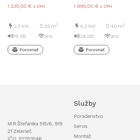
4,2kW
1 235,00
€
1 995,00
€
s DPH
s DPH
2
2
2,5
kW
25
m
4,2
kW
40
m
19
dB
áno
28
dB
áno
Porovnať
Porovnať
Služby
Poradenstvo
M.R.Štefánika 515/6, 919
Servis
21 Zeleneč
Montáž
IČO: 52253546