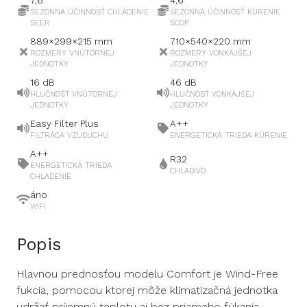
7,6
4,6
SEZÓNNA ÚČINNOSŤ CHLADENIE
SEZÓNNA ÚČINNOSŤ KÚRENIE
SEER
SCOP
889×299×215
mm
710×540×220
mm
ROZMERY VNÚTORNEJ
ROZMERY VONKAJŠEJ
JEDNOTKY
JEDNOTKY
16
dB
46
dB
HLUČNOSŤ VNÚTORNEJ
HLUČNOSŤ VONKAJŠEJ
JEDNOTKY
JEDNOTKY
Easy Filter Plus
A++
FILTRÁCA VZUDUCHU
ENERGETICKÁ TRIEDA KÚRENIE
A++
R32
ENERGETICKÁ TRIEDA
CHLADIVO
CHLADENIE
áno
WIFI
Popis
Hlavnou prednosťou modelu Comfort je Wind-Free
fukcia, pomocou ktorej môže klimatizačná jednotka
udržať príjemnú teplotu aj bez priameho fúkania