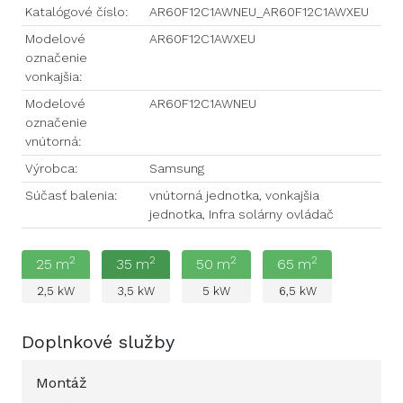
Katalógové číslo:
AR60F12C1AWNEU_AR60F12C1AWXEU
Modelové
AR60F12C1AWXEU
označenie
vonkajšia:
Modelové
AR60F12C1AWNEU
označenie
vnútorná:
Výrobca:
Samsung
Súčasť balenia:
vnútorná jednotka, vonkajšia
jednotka, Infra solárny ovládač
2
2
2
2
25
m
35
m
50
m
65
m
2,5
kW
3,5
kW
5
kW
6,5
kW
Doplnkové služby
Montáž