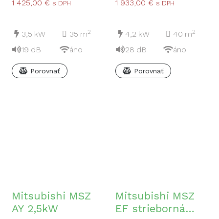
1 425,00
€
1 933,00
€
s DPH
s DPH
2
2
3,5
kW
35
m
4,2
kW
40
m
19
dB
áno
28
dB
áno
Porovnať
Porovnať
Mitsubishi MSZ
Mitsubishi MSZ
AY 2,5kW
EF strieborná