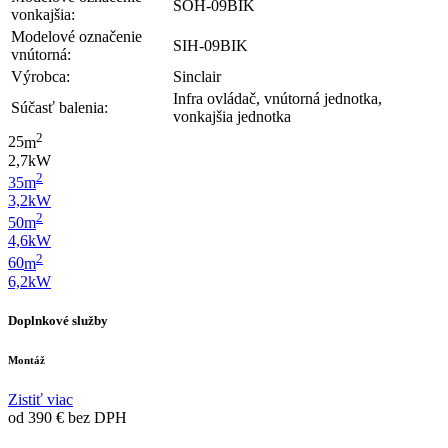
SOH-09BIK
vonkajšia:
Modelové označenie
SIH-09BIK
vnútorná:
Výrobca:
Sinclair
Infra ovládač, vnútorná jednotka,
Súčasť balenia:
vonkajšia jednotka
2
25
m
2,7
kW
2
35
m
3,2
kW
2
50
m
4,6
kW
2
60
m
6,2
kW
Doplnkové služby
Montáž
Zistiť viac
od 390 € bez DPH