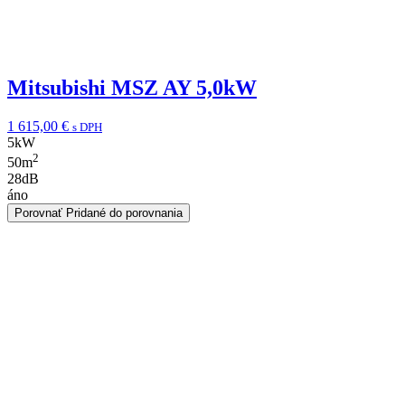
Mitsubishi MSZ AY 5,0kW
1 615,00
€
s DPH
5
kW
2
50
m
28
dB
áno
Porovnať
Pridané do porovnania