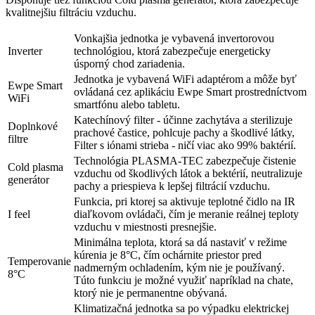
kvalitnejšiu filtráciu vzduchu.
Vonkajšia jednotka je vybavená invertorovou
Inverter
technológiou, ktorá zabezpečuje energeticky
úsporný chod zariadenia.
Jednotka je vybavená WiFi adaptérom a môže byť
Ewpe Smart
ovládaná cez aplikáciu Ewpe Smart prostredníctvom
WiFi
smartfónu alebo tabletu.
Katechínový filter - účinne zachytáva a sterilizuje
Doplnkové
prachové častice, pohlcuje pachy a škodlivé látky,
filtre
Filter s iónami strieba - ničí viac ako 99% baktérií.
Technológia PLASMA-TEC zabezpečuje čistenie
Cold plasma
vzduchu od škodlivých látok a bektérií, neutralizuje
generátor
pachy a priespieva k lepšej filtrácií vzduchu.
Funkcia, pri ktorej sa aktivuje teplotné čidlo na IR
I feel
diaľkovom ovládači, čím je meranie reálnej teploty
vzduchu v miestnosti presnejšie.
Minimálna teplota, ktorá sa dá nastaviť v režime
kúrenia je 8°C, čím ochárnite priestor pred
Temperovanie
nadmerným ochladením, kým nie je používaný.
8°C
Túto funkciu je možné využiť napríklad na chate,
ktorý nie je permanentne obývaná.
Klimatizačná jednotka sa po výpadku elektrickej