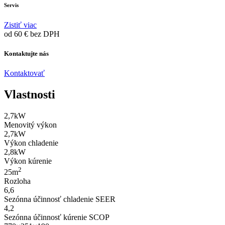
Servis
Zistiť viac
od 60 € bez DPH
Kontaktujte nás
Kontaktovať
Vlastnosti
2,7
kW
Menovitý výkon
2,7
kW
Výkon chladenie
2,8
kW
Výkon kúrenie
2
25
m
Rozloha
6,6
Sezónna účinnosť chladenie SEER
4,2
Sezónna účinnosť kúrenie SCOP