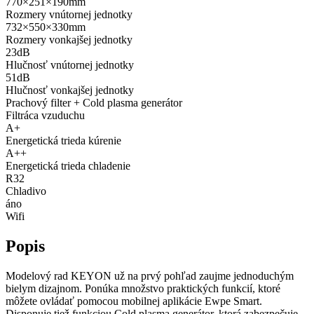
770×251×190
mm
Rozmery vnútornej jednotky
732×550×330
mm
Rozmery vonkajšej jednotky
23
dB
Hlučnosť vnútornej jednotky
51
dB
Hlučnosť vonkajšej jednotky
Prachový filter + Cold plasma generátor
Filtráca vzuduchu
A+
Energetická trieda kúrenie
A++
Energetická trieda chladenie
R32
Chladivo
áno
Wifi
Popis
Modelový rad KEYON už na prvý pohľad zaujme jednoduchým
bielym dizajnom. Ponúka množstvo praktických funkcií, ktoré
môžete ovládať pomocou mobilnej aplikácie Ewpe Smart.
Disponuje tiež funkciou Cold plasma generátor, ktorá zabezpečuje