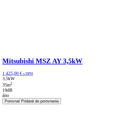
Mitsubishi MSZ AY 3,5kW
1 425,00
€
s DPH
3,5
kW
2
35
m
19
dB
áno
Porovnať
Pridané do porovnania