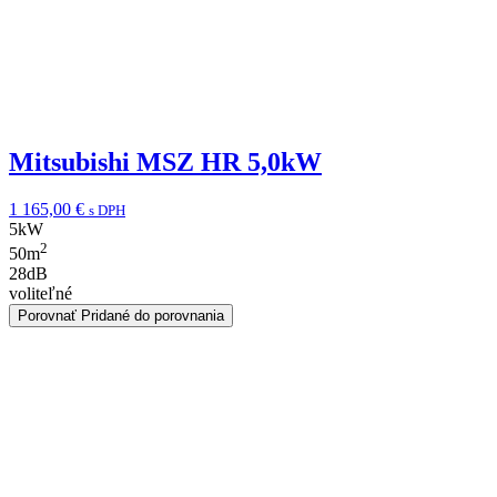
Mitsubishi MSZ HR 5,0kW
1 165,00
€
s DPH
5
kW
2
50
m
28
dB
voliteľné
Porovnať
Pridané do porovnania