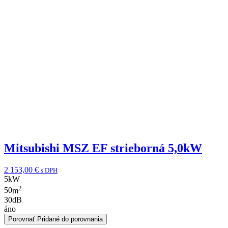
Mitsubishi MSZ EF strieborná 5,0kW
2 153,00
€
s DPH
5
kW
2
50
m
30
dB
áno
Porovnať
Pridané do porovnania